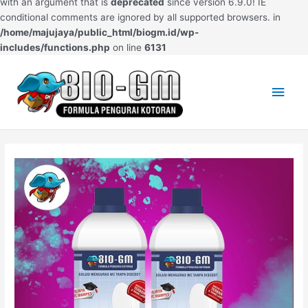
with an argument that is
deprecated
since version 6.9.0! IE
conditional comments are ignored by all supported browsers. in
/home/majujaya/public_html/biogm.id/wp-
includes/functions.php
on line
6131
Main
BIO
Men
GM
Post
navigation