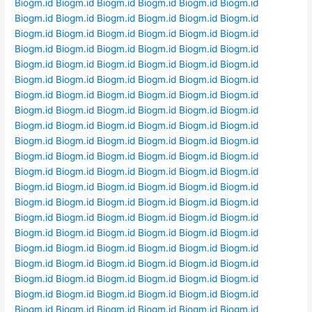
Biogm.id
Biogm.id
Biogm.id
Biogm.id
Biogm.id
Biogm.id
Biogm.id
Biogm.id
Biogm.id
Biogm.id
Biogm.id
Biogm.id
Biogm.id
Biogm.id
Biogm.id
Biogm.id
Biogm.id
Biogm.id
Biogm.id
Biogm.id
Biogm.id
Biogm.id
Biogm.id
Biogm.id
Biogm.id
Biogm.id
Biogm.id
Biogm.id
Biogm.id
Biogm.id
Biogm.id
Biogm.id
Biogm.id
Biogm.id
Biogm.id
Biogm.id
Biogm.id
Biogm.id
Biogm.id
Biogm.id
Biogm.id
Biogm.id
Biogm.id
Biogm.id
Biogm.id
Biogm.id
Biogm.id
Biogm.id
Biogm.id
Biogm.id
Biogm.id
Biogm.id
Biogm.id
Biogm.id
Biogm.id
Biogm.id
Biogm.id
Biogm.id
Biogm.id
Biogm.id
Biogm.id
Biogm.id
Biogm.id
Biogm.id
Biogm.id
Biogm.id
Biogm.id
Biogm.id
Biogm.id
Biogm.id
Biogm.id
Biogm.id
Biogm.id
Biogm.id
Biogm.id
Biogm.id
Biogm.id
Biogm.id
Biogm.id
Biogm.id
Biogm.id
Biogm.id
Biogm.id
Biogm.id
Biogm.id
Biogm.id
Biogm.id
Biogm.id
Biogm.id
Biogm.id
Biogm.id
Biogm.id
Biogm.id
Biogm.id
Biogm.id
Biogm.id
Biogm.id
Biogm.id
Biogm.id
Biogm.id
Biogm.id
Biogm.id
Biogm.id
Biogm.id
Biogm.id
Biogm.id
Biogm.id
Biogm.id
Biogm.id
Biogm.id
Biogm.id
Biogm.id
Biogm.id
Biogm.id
Biogm.id
Biogm.id
Biogm.id
Biogm.id
Biogm.id
Biogm.id
Biogm.id
Biogm.id
Biogm.id
Biogm.id
Biogm.id
Biogm.id