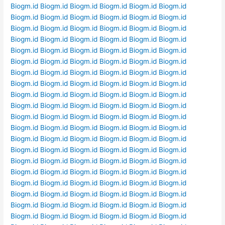
Biogm.id
Biogm.id
Biogm.id
Biogm.id
Biogm.id
Biogm.id
Biogm.id
Biogm.id
Biogm.id
Biogm.id
Biogm.id
Biogm.id
Biogm.id
Biogm.id
Biogm.id
Biogm.id
Biogm.id
Biogm.id
Biogm.id
Biogm.id
Biogm.id
Biogm.id
Biogm.id
Biogm.id
Biogm.id
Biogm.id
Biogm.id
Biogm.id
Biogm.id
Biogm.id
Biogm.id
Biogm.id
Biogm.id
Biogm.id
Biogm.id
Biogm.id
Biogm.id
Biogm.id
Biogm.id
Biogm.id
Biogm.id
Biogm.id
Biogm.id
Biogm.id
Biogm.id
Biogm.id
Biogm.id
Biogm.id
Biogm.id
Biogm.id
Biogm.id
Biogm.id
Biogm.id
Biogm.id
Biogm.id
Biogm.id
Biogm.id
Biogm.id
Biogm.id
Biogm.id
Biogm.id
Biogm.id
Biogm.id
Biogm.id
Biogm.id
Biogm.id
Biogm.id
Biogm.id
Biogm.id
Biogm.id
Biogm.id
Biogm.id
Biogm.id
Biogm.id
Biogm.id
Biogm.id
Biogm.id
Biogm.id
Biogm.id
Biogm.id
Biogm.id
Biogm.id
Biogm.id
Biogm.id
Biogm.id
Biogm.id
Biogm.id
Biogm.id
Biogm.id
Biogm.id
Biogm.id
Biogm.id
Biogm.id
Biogm.id
Biogm.id
Biogm.id
Biogm.id
Biogm.id
Biogm.id
Biogm.id
Biogm.id
Biogm.id
Biogm.id
Biogm.id
Biogm.id
Biogm.id
Biogm.id
Biogm.id
Biogm.id
Biogm.id
Biogm.id
Biogm.id
Biogm.id
Biogm.id
Biogm.id
Biogm.id
Biogm.id
Biogm.id
Biogm.id
Biogm.id