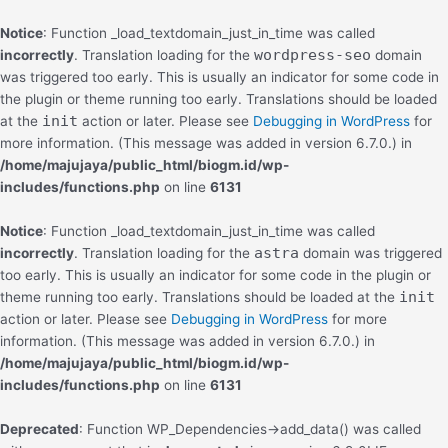
Skip
to
Notice
: Function _load_textdomain_just_in_time was called
content
wordpress-seo
incorrectly
. Translation loading for the
domain
was triggered too early. This is usually an indicator for some code in
the plugin or theme running too early. Translations should be loaded
init
at the
action or later. Please see
Debugging in WordPress
for
more information. (This message was added in version 6.7.0.) in
/home/majujaya/public_html/biogm.id/wp-
includes/functions.php
on line
6131
Notice
: Function _load_textdomain_just_in_time was called
astra
incorrectly
. Translation loading for the
domain was triggered
too early. This is usually an indicator for some code in the plugin or
init
theme running too early. Translations should be loaded at the
action or later. Please see
Debugging in WordPress
for more
information. (This message was added in version 6.7.0.) in
/home/majujaya/public_html/biogm.id/wp-
includes/functions.php
on line
6131
Deprecated
: Function WP_Dependencies->add_data() was called