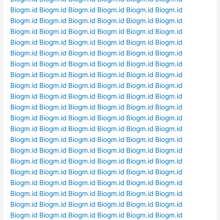
Biogm.id
Biogm.id
Biogm.id
Biogm.id
Biogm.id
Biogm.id
Biogm.id
Biogm.id
Biogm.id
Biogm.id
Biogm.id
Biogm.id
Biogm.id
Biogm.id
Biogm.id
Biogm.id
Biogm.id
Biogm.id
Biogm.id
Biogm.id
Biogm.id
Biogm.id
Biogm.id
Biogm.id
Biogm.id
Biogm.id
Biogm.id
Biogm.id
Biogm.id
Biogm.id
Biogm.id
Biogm.id
Biogm.id
Biogm.id
Biogm.id
Biogm.id
Biogm.id
Biogm.id
Biogm.id
Biogm.id
Biogm.id
Biogm.id
Biogm.id
Biogm.id
Biogm.id
Biogm.id
Biogm.id
Biogm.id
Biogm.id
Biogm.id
Biogm.id
Biogm.id
Biogm.id
Biogm.id
Biogm.id
Biogm.id
Biogm.id
Biogm.id
Biogm.id
Biogm.id
Biogm.id
Biogm.id
Biogm.id
Biogm.id
Biogm.id
Biogm.id
Biogm.id
Biogm.id
Biogm.id
Biogm.id
Biogm.id
Biogm.id
Biogm.id
Biogm.id
Biogm.id
Biogm.id
Biogm.id
Biogm.id
Biogm.id
Biogm.id
Biogm.id
Biogm.id
Biogm.id
Biogm.id
Biogm.id
Biogm.id
Biogm.id
Biogm.id
Biogm.id
Biogm.id
Biogm.id
Biogm.id
Biogm.id
Biogm.id
Biogm.id
Biogm.id
Biogm.id
Biogm.id Biogm.id
Biogm.id
Biogm.id
Biogm.id
Biogm.id
Biogm.id
Biogm.id
Biogm.id
Biogm.id
Biogm.id
Biogm.id
Biogm.id
Biogm.id
Biogm.id
Biogm.id
Biogm.id
Biogm.id
Biogm.id
Biogm.id
Biogm.id
Biogm.id
Biogm.id