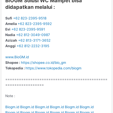
BIOGM
Solusi WC Mampet bisa
didapatkan melalui :
Sufi
+62 823-2395-9518
Amelia
+62 823-2395-9592
Evi
+62 823-2395-9591
Nadia
+62 812-3049-0987
Azizah
+62 813-3171-3652
Anggi
+62 812-2232-3195
www.BioGM.id
Shopee :
https://shopee.co.id/bio_gm
Tokopedia :
https://www.tokopedia.com/biogm
=============================================
=================
Note :
Biogm.id
Biogm.id
Biogm.id
Biogm.id
Biogm.id
Biogm.id
Biogm.id
Biogm.id
Biogm.id
Biogm.id
Biogm.id
Biogm.id